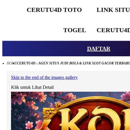
CERUTU4D
TOTO
LINK SITU
TOGEL
CERUTU4
DAFTAR
HOME
CERUTU4D : AGEN SITUS JUDI BOLA & LINK SLOT GACOR TERB
Skip to the end of the images gallery
Klik untuk Lihat Detail