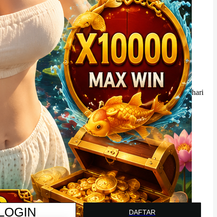
YA
INE
I
T
n:
Gratis dan Mudah untuk item tertentu dalam waktu 7 hari
lian. Klik
disini
untuk info lebih lanjut.
ONGKIR
 sekarang!
LOGIN
DAFTAR
LOGIN
DAFTAR