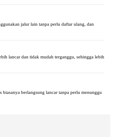
gunakan jalur lain tanpa perlu daftar ulang, dan
ih lancar dan tidak mudah terganggu, sehingga lebih
es biasanya berlangsung lancar tanpa perlu menunggu