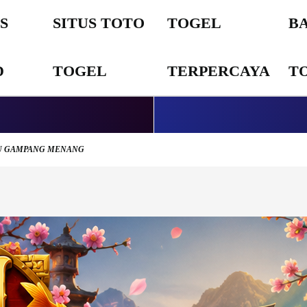
S
SITUS TOTO
TOGEL
B
D
TOGEL
TERPERCAYA
T
ARU GAMPANG MENANG
CERUT
CERUTU