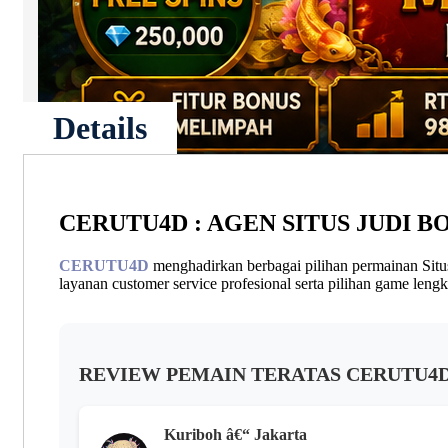
Details
CERUTU4D : AGEN SITUS JUDI
CERUTU4D
menghadirkan berbagai pilihan permainan Situs
layanan customer service profesional serta pilihan game 
REVIEW PEMAIN TERATAS CERUTU4
Kuriboh â€“ Jakarta