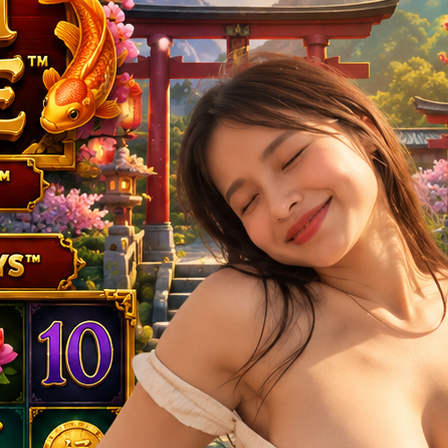
LINK 
MENA
SITUS 
|
2369-NIKFB
Rp. 25
4.
4.5
dari
5
Topi Tanpa B
bintang,
nilai
Info lebih lan
rating
rata-
rata.
dalam stok
Read
ukuran
13
Reviews.
CERUTU4D
Tautan
Slot Gacor
halaman
yang
SITUS TOT
sama.
TOGEL
TOTO TOG