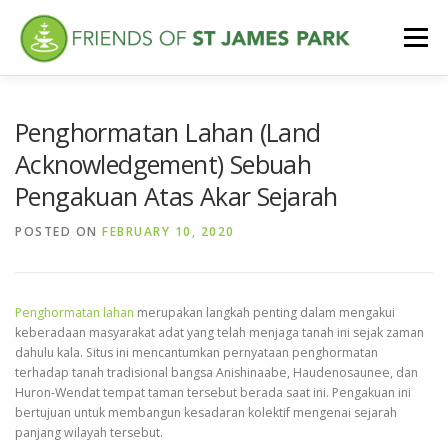
Skip
to
Menu
content
ABOUT
WHAT’S NEW
FEATURES
VISITING
Penghormatan Lahan (Land
Acknowledgement) Sebuah
Pengakuan Atas Akar Sejarah
VOLUNTEER
POSTED ON
FEBRUARY 10, 2020
Penghormatan lahan
merupakan langkah penting dalam mengakui
keberadaan masyarakat adat yang telah menjaga tanah ini sejak zaman
dahulu kala. Situs ini mencantumkan pernyataan penghormatan
terhadap tanah tradisional bangsa Anishinaabe, Haudenosaunee, dan
Huron-Wendat tempat taman tersebut berada saat ini. Pengakuan ini
bertujuan untuk membangun kesadaran kolektif mengenai sejarah
panjang wilayah tersebut.