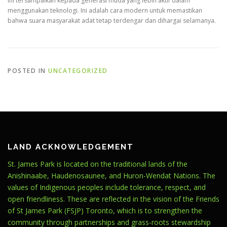
ini tersampaikan kepada generasi muda yang lebih aktif dalam
menggunakan teknologi. Ini adalah cara modern untuk memastikan
bahwa suara masyarakat adat tetap terdengar dan dihargai selamanya.
POSTED IN
UNCATEGORIZED
LAND ACKNOWLEDGEMENT
St. James Park is located on the traditional lands of the
Anishinaabe, Haudenosaunee, and Huron-Wendat Nations. The
values of Indigenous peoples include tolerance, respect, and
open friendliness. These are reflected in the vision of the Friends
of St James Park (FSJP) Toronto, which is to strengthen the
community through partnerships and grass-roots stewardship