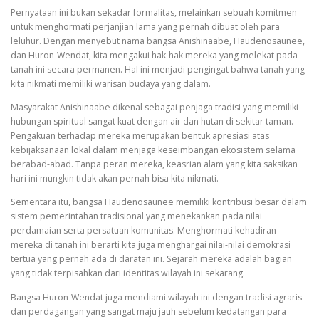
Pernyataan ini bukan sekadar formalitas, melainkan sebuah komitmen
untuk menghormati perjanjian lama yang pernah dibuat oleh para
leluhur. Dengan menyebut nama bangsa Anishinaabe, Haudenosaunee,
dan Huron-Wendat, kita mengakui hak-hak mereka yang melekat pada
tanah ini secara permanen. Hal ini menjadi pengingat bahwa tanah yang
kita nikmati memiliki warisan budaya yang dalam.
Masyarakat Anishinaabe dikenal sebagai penjaga tradisi yang memiliki
hubungan spiritual sangat kuat dengan air dan hutan di sekitar taman.
Pengakuan terhadap mereka merupakan bentuk apresiasi atas
kebijaksanaan lokal dalam menjaga keseimbangan ekosistem selama
berabad-abad. Tanpa peran mereka, keasrian alam yang kita saksikan
hari ini mungkin tidak akan pernah bisa kita nikmati.
Sementara itu, bangsa Haudenosaunee memiliki kontribusi besar dalam
sistem pemerintahan tradisional yang menekankan pada nilai
perdamaian serta persatuan komunitas. Menghormati kehadiran
mereka di tanah ini berarti kita juga menghargai nilai-nilai demokrasi
tertua yang pernah ada di daratan ini. Sejarah mereka adalah bagian
yang tidak terpisahkan dari identitas wilayah ini sekarang.
Bangsa Huron-Wendat juga mendiami wilayah ini dengan tradisi agraris
dan perdagangan yang sangat maju jauh sebelum kedatangan para